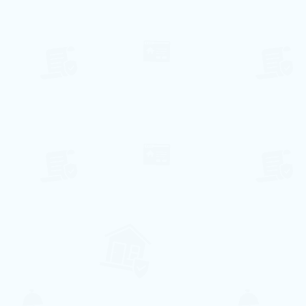
⃰ A disponibilidade de datas pode variar,
enviaremos um e-mail de confirmação