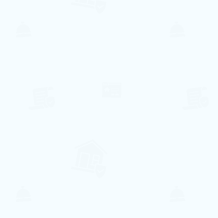
54€ pro Nacht
Reserve conosco e obtenha
15%
de Desconto
na reserva