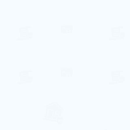
126€ pro Nacht
Villa Sun Patio
Albufeira, Faro
8
3
2