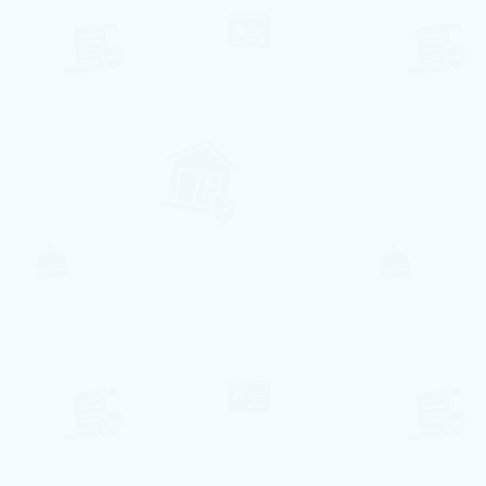
207€ pro Nacht
Villa Santa Eulalia
Olhos de Agua, Faro