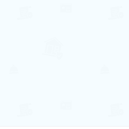
68€ pro Nacht
Villa Praia São Rafael
Albufeira, Faro
6
2
1