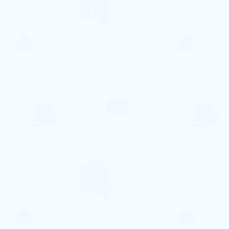
126€ pro Nacht
Villa Sun Patio
Albufeira, Faro