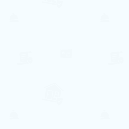
207€ pro Nacht
Reserve conosco e obtenha
15%
de Desconto
na reserva