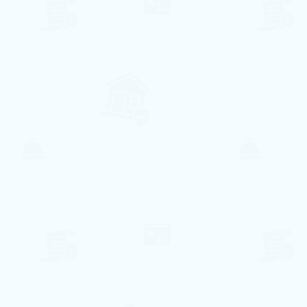
Kostenloses WLAN ist in allen Bereichen
des Hauses verfügbar;
Handtücher und Bettwäsche werden für
Ihren Aufenthalt zur Verfügung gestellt.
Jardim