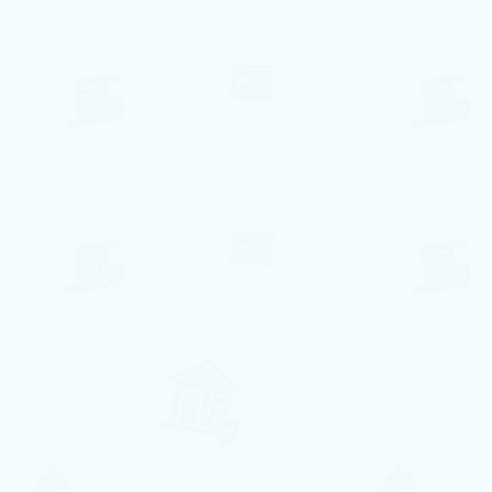
⃰ A disponibilidade de datas pode variar,
enviaremos um e-mail de confirmação