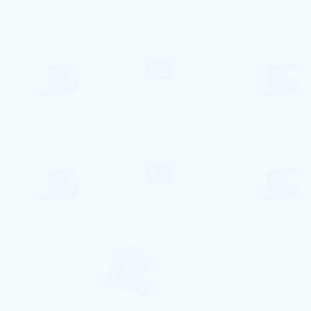
8
3
2
83€ pro Nacht