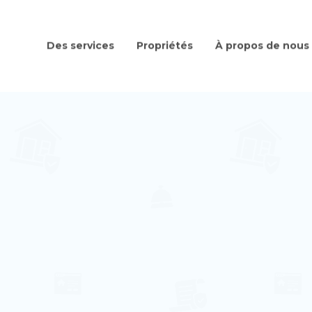
Des services
Propriétés
À propos de nous