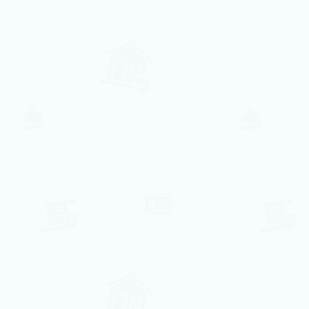
Galeria

4
2
2
1