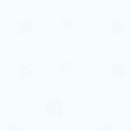
Ar Condicionado
In
Elevador
La