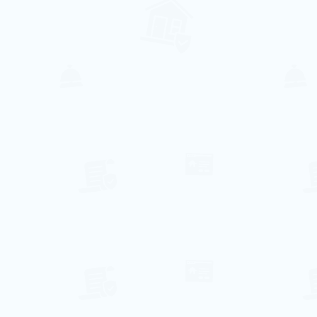
207€ par nuit
Villa Santa Eulalia