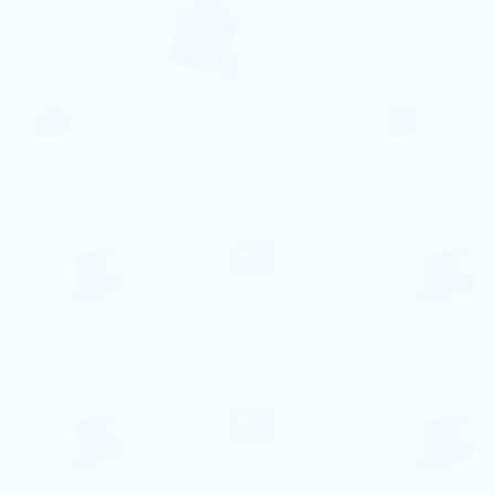
126€ par nuit
Terrasse ensoleillée de la villa