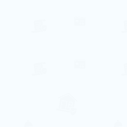
⃰ A disponibilidade de datas pode variar,
enviaremos um e-mail de confirmação
OU