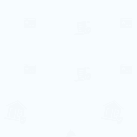
ternet
Piscina
va Louça