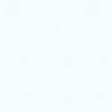
83€ par nuit
Centre de Vilamoura