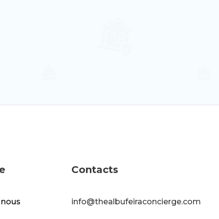
Olhos de Água, Faro
6
2
2
e
Contacts
 nous
info@thealbufeiraconcierge.com