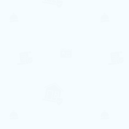
60€ per night
Reserve conosco e obtenha
15%
de Desconto
na reserva