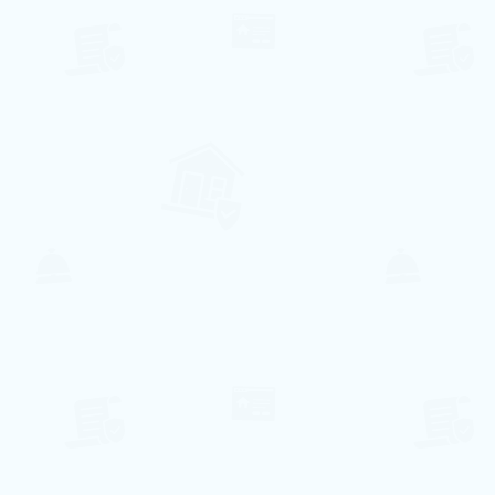
207€ per night
Villa Santa Eulalia
Olhos de Água, Faro
6
2
2