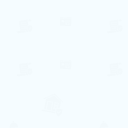
⃰ A disponibilidade de datas pode variar,
enviaremos um e-mail de confirmação