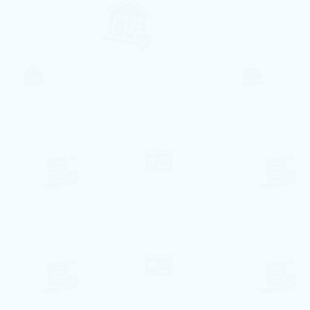
Ar Condicionado
Lavandaria
Internet
Piscina
Lava Louça