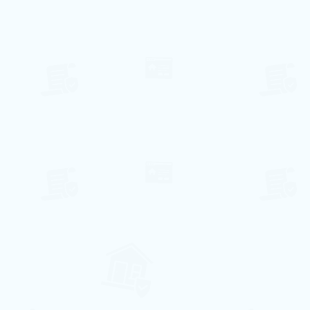
Albufeira, Faro
8
3
2